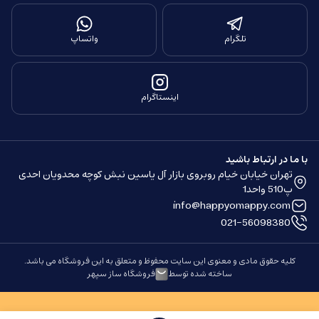
تلگرام
واتساپ
اینستاگرام
با ما در ارتباط باشید
تهران خیابان خیام روبروی بازار آل یاسین نبش کوچه محدویان احدی
پ510 واحد1
info@happyomappy.com
021-56098380
کلیه حقوق مادی و معنوی این سایت محفوظ و متعلق به این فروشگاه می باشد.
ساخته شده توسط
فروشگاه ساز سپهر