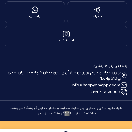
تلگرام
واتساپ
اینستاگرام
با ما در ارتباط باشید
تهران خیابان خیام روبروی بازار آل یاسین نبش کوچه محدویان احدی
پ510 واحد1
info@happyomappy.com
021-56098380
کلیه حقوق مادی و معنوی این سایت محفوظ و متعلق به این فروشگاه می باشد.
ساخته شده توسط
فروشگاه ساز سپهر