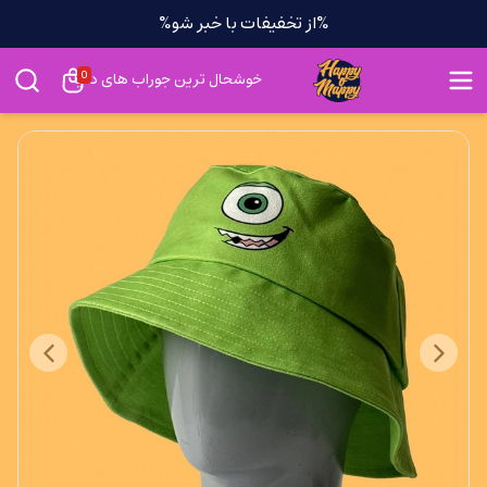
%از تخفیفات با خبر شو%
0
خوشحال ترین جوراب های دنیا