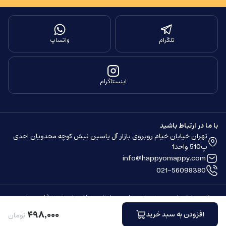
تلگرام
واتساپ
اینستاگرام
با ما در ارتباط باشید
تهران خیابان خیام روبروی بازار آل یاسین نبش کوچه محدویان احدی
پ510 واحد1
info@happyomappy.com
021-56098380
کلیه حقوق مادی و معنوی این سایت محفوظ و متعلق به این فروشگاه می باشد.
ساخته شده توسط
فروشگاه ساز سپهر
۴۹۸
٬
۰۰۰
افزودن به سبد خرید
تومان