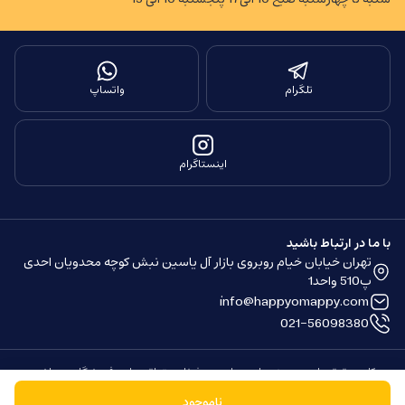
تلگرام
واتساپ
اینستاگرام
با ما در ارتباط باشید
تهران خیابان خیام روبروی بازار آل یاسین نبش کوچه محدویان احدی
پ510 واحد1
info@happyomappy.com
021-56098380
کلیه حقوق مادی و معنوی این سایت محفوظ و متعلق به این فروشگاه می باشد.
ساخته شده توسط
فروشگاه ساز سپهر
ناموجود