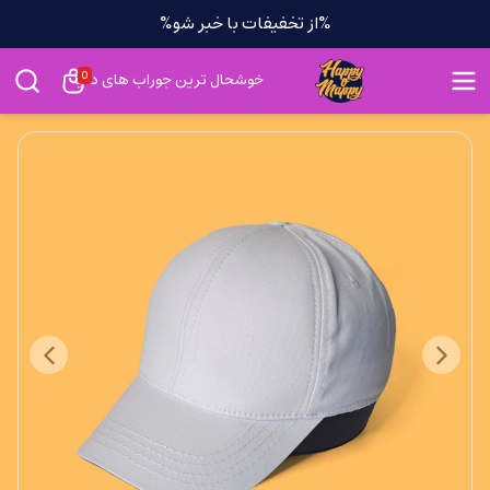
%از تخفیفات با خبر شو%
0
خوشحال ترین جوراب های دنیا