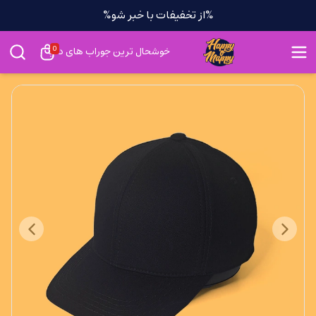
%از تخفیفات با خبر شو%
0
خوشحال ترین جوراب های دنیا