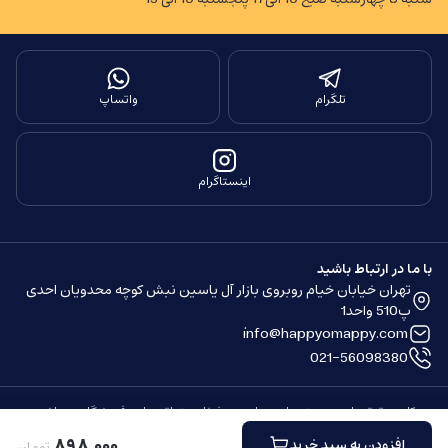
تلگرام
واتساپ
اینستاگرام
با ما در ارتباط باشید
تهران خیابان خیام روبروی بازار آل یاسین نبش کوچه محدویان احدی
پ510 واحد1
info@happyomappy.com
021-56098380
کلیه حقوق مادی و معنوی این سایت محفوظ و متعلق به این فروشگاه می باشد.
ساخته شده توسط
فروشگاه ساز سپهر
۸۹۸
٬
۰۰۰
افزودن به سبد خرید
تومان