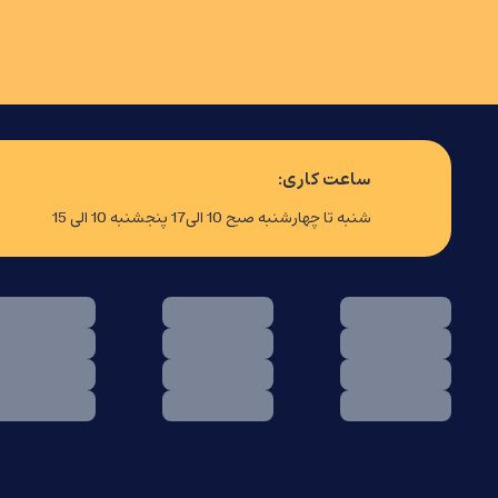
ساعت کاری:
شنبه تا چهارشنبه صبح 10 الی17 پنجشنبه 10 الی 15