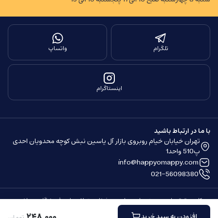
تلگرام
واتساپ
اینستاگرام
با ما در ارتباط باشید
تهران خیابان خیام روبروی بازار آل یاسین نبش کوچه محدویان احدی
پ510 واحد1
info@happyomappy.com
021-56098380
کلیه حقوق مادی و معنوی این سایت محفوظ و متعلق به این فروشگاه می باشد.
ساخته شده توسط
فروشگاه ساز سپهر
۲۴۸
٬
۰۰۰
افزودن به سبد خرید
تومان