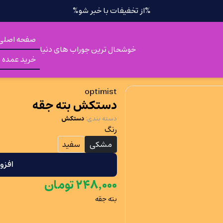
%از تخفیفات با خبر شو%
صفحه اصلی
خوشحال ترین جوراب های دنیا
خرید عمده
optimist
دستکش بته جقه
دسته بندی
:
دستکش
رنگ
مشکی
سفید
افزو
۰۰۰
٬
۲۴۸
تومان
بته جقه