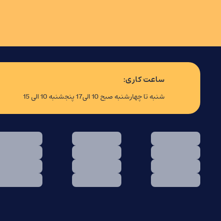
ساعت کاری:
شنبه تا چهارشنبه صبح 10 الی17 پنجشنبه 10 الی 15