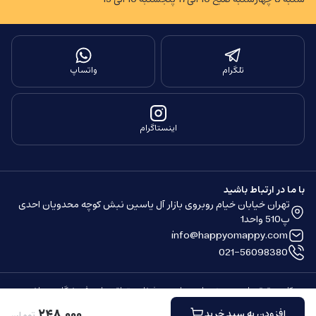
تلگرام
واتساپ
اینستاگرام
با ما در ارتباط باشید
تهران خیابان خیام روبروی بازار آل یاسین نبش کوچه محدویان احدی
پ510 واحد1
info@happyomappy.com
021-56098380
کلیه حقوق مادی و معنوی این سایت محفوظ و متعلق به این فروشگاه می باشد.
ساخته شده توسط
فروشگاه ساز سپهر
۲۴۸
٬
۰۰۰
افزودن به سبد خرید
تومان