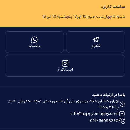
ساعت کاری:
شنبه تا چهارشنبه صبح 10 الی17 پنجشنبه 10 الی 15
تلگرام
واتساپ
اینستاگرام
با ما در ارتباط باشید
تهران خیابان خیام روبروی بازار آل یاسین نبش کوچه محدویان احدی
پ510 واحد1
info@happyomappy.com
021-56098380