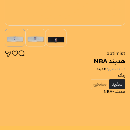
optimist
هدبند NBA
دسته بندی
:
هدبند
رنگ
سفید
مشکی
هدبند-NBA