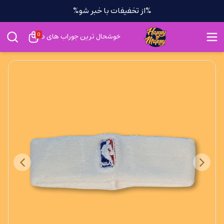
%از تخفیفات با خبر شو%
0
خوشحال ترین جوراب های دنیا