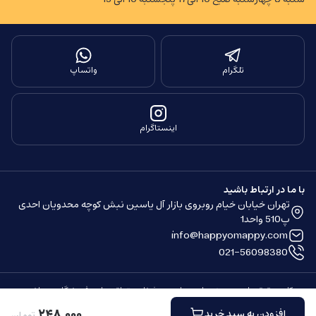
تلگرام
واتساپ
اینستاگرام
با ما در ارتباط باشید
تهران خیابان خیام روبروی بازار آل یاسین نبش کوچه محدویان احدی
پ510 واحد1
info@happyomappy.com
021-56098380
کلیه حقوق مادی و معنوی این سایت محفوظ و متعلق به این فروشگاه می باشد.
ساخته شده توسط
فروشگاه ساز سپهر
۲۴۸
٬
۰۰۰
افزودن به سبد خرید
تومان