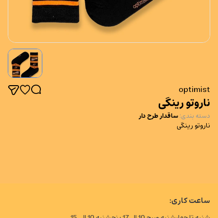
optimist
ناروتو رینگی
دسته بندی
:
ساقدار طرح دار
ناروتو رینگی
ساعت کاری:
شنبه تا چهارشنبه صبح 10 الی17 پنجشنبه 10 الی 15