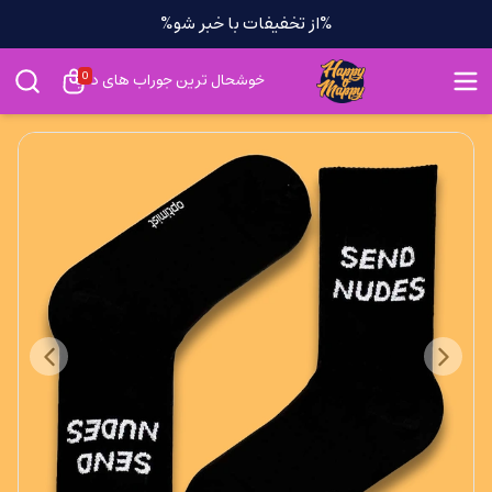
%از تخفیفات با خبر شو%
0
خوشحال ترین جوراب های دنیا