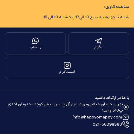
ساعت کاری:
شنبه تا چهارشنبه صبح 10 الی17 پنجشنبه 10 الی 15
تلگرام
واتساپ
اینستاگرام
با ما در ارتباط باشید
تهران خیابان خیام روبروی بازار آل یاسین نبش کوچه محدویان احدی
پ510 واحد1
info@happyomappy.com
021-56098380