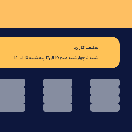
ساعت کاری:
شنبه تا چهارشنبه صبح 10 الی17 پنجشنبه 10 الی 15