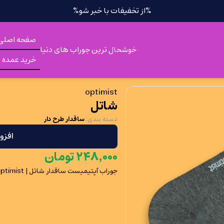
%از تخفیفات با خبر شو%
صفحه اصلی
خوشحال ترین جوراب های دنیا
خرید عمده
optimist
شاتل
دسته بندی
:
ساقدار طرح دار
افزو
۰۰۰
٬
۲۴۸
تومان
جوراب آپتیمیست ساقدار شاتل | optimist