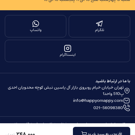
تلگرام
واتساپ
اینستاگرام
با ما در ارتباط باشید
تهران خیابان خیام روبروی بازار آل یاسین نبش کوچه محدویان احدی
پ510 واحد1
info@happyomappy.com
021-56098380
کلیه حقوق مادی و معنوی این سایت محفوظ و متعلق به این فروشگاه می باشد.
ساخته شده توسط
فروشگاه ساز سپهر
۲۴۸
٬
۰۰۰
افزودن به سبد خرید
تومان