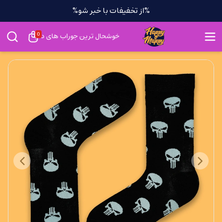
%از تخفیفات با خبر شو%
0
خوشحال ترین جوراب های دنیا