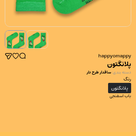
happyomappy
پلانگتون
دسته بندی
:
ساقدار طرح دار
رنگ
پلانگتون
باب اسفنجی