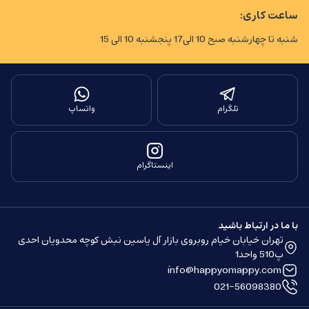
ساعت کاری:
شنبه تا چهارشنبه صبح 10 الی17 پنجشنبه 10 الی 15
تلگرام
واتساپ
اینستاگرام
با ما در ارتباط باشید
تهران خیابان خیام روبروی بازار آل یاسین نبش کوچه محدویان احدی
پ510 واحد1
info@happyomappy.com
021-56098380