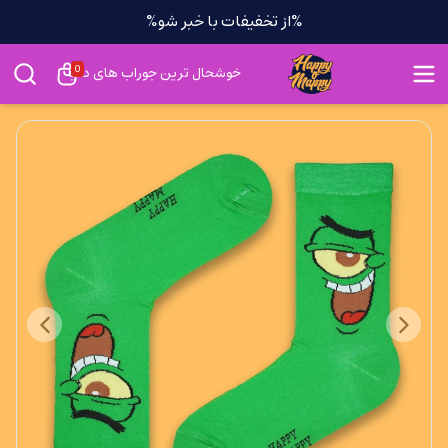
%از تخفیفات با خبر شو%
0
خوشحال ترین جوراب های دنیا