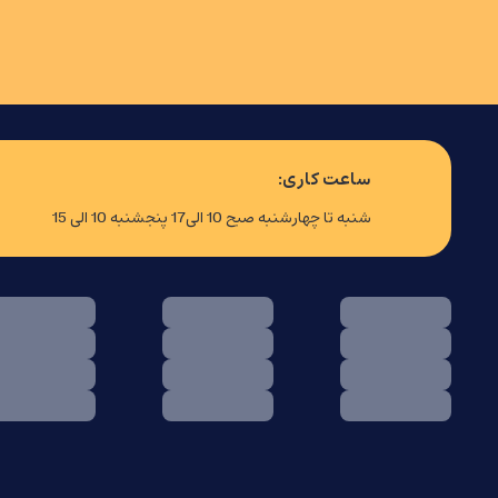
ساعت کاری:
شنبه تا چهارشنبه صبح 10 الی17 پنجشنبه 10 الی 15