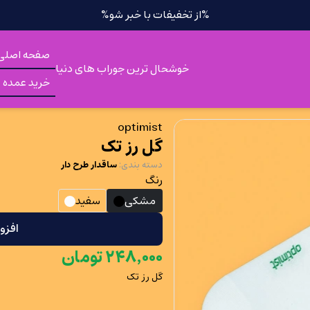
%از تخفیفات با خبر شو%
صفحه اصلی
خوشحال ترین جوراب های دنیا
خرید عمده
optimist
گل رز تک
دسته بندی
:
ساقدار طرح دار
رنگ
مشکی
سفید
افزو
۰۰۰
٬
۲۴۸
تومان
گل رز تک