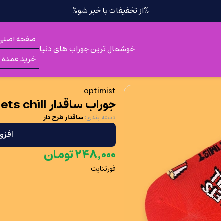
%از تخفیفات با خبر شو%
صفحه اصلی
خوشحال ترین جوراب های دنیا
خرید عمده
optimist
جوراب ساقدار lets chill
دسته بندی
:
ساقدار طرح دار
افزو
۰۰۰
٬
۲۴۸
تومان
فورتنایت