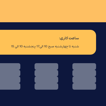
ساعت کاری:
شنبه تا چهارشنبه صبح 10 الی17 پنجشنبه 10 الی 15