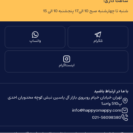
ساعت کاری:
شنبه تا چهارشنبه صبح 10 الی17 پنجشنبه 10 الی 15
تلگرام
واتساپ
اینستاگرام
با ما در ارتباط باشید
تهران خیابان خیام روبروی بازار آل یاسین نبش کوچه محدویان احدی
پ510 واحد1
info@happyomappy.com
021-56098380