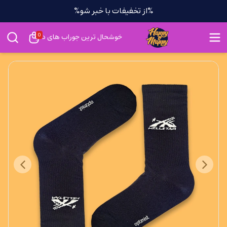
%از تخفیفات با خبر شو%
0
خوشحال ترین جوراب های دنیا