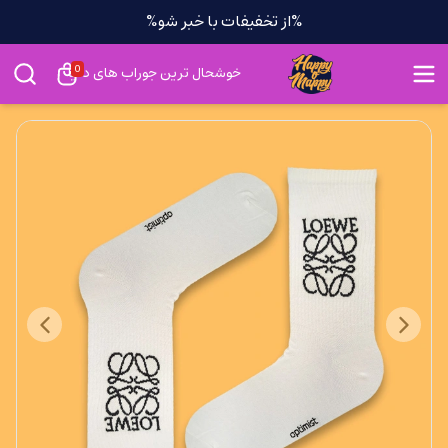
%از تخفیفات با خبر شو%
0
خوشحال ترین جوراب های دنیا