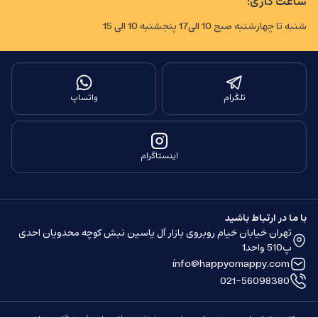
ساعت کاری:
شنبه تا چهارشنبه صبح 10 الی17 پنجشنبه 10 الی 15
تلگرام
واتساپ
اینستاگرام
با ما در ارتباط باشید
تهران خیابان خیام روبروی بازار آل یاسین نبش کوچه محدویان احدی
پ510 واحد1
info@happyomappy.com
021-56098380