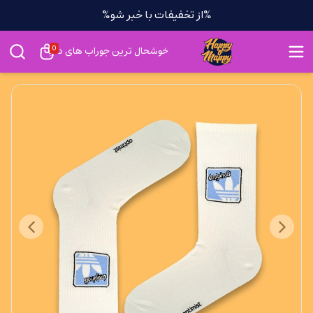
%از تخفیفات با خبر شو%
0
خوشحال ترین جوراب های دنیا