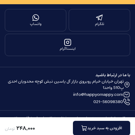
تلگرام
واتساپ
اینستاگرام
با ما در ارتباط باشید
تهران خیابان خیام روبروی بازار آل یاسین نبش کوچه محدویان احدی
پ510 واحد1
info@happyomappy.com
021-56098380
کلیه حقوق مادی و معنوی این سایت محفوظ و متعلق به این فروشگاه می باشد.
ساخته شده توسط
فروشگاه ساز سپهر
۲۴۸
٬
۰۰۰
افزودن به سبد خرید
تومان