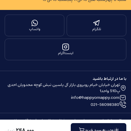
تلگرام
واتساپ
اینستاگرام
با ما در ارتباط باشید
تهران خیابان خیام روبروی بازار آل یاسین نبش کوچه محدویان احدی
پ510 واحد1
info@happyomappy.com
021-56098380
کلیه حقوق مادی و معنوی این سایت محفوظ و متعلق به این فروشگاه می باشد.
ساخته شده توسط
فروشگاه ساز سپهر
۲۴۸
٬
۰۰۰
افزودن به سبد خرید
تومان