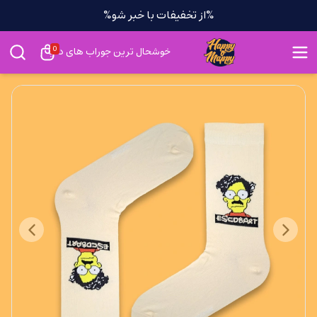
%از تخفیفات با خبر شو%
0
خوشحال ترین جوراب های دنیا