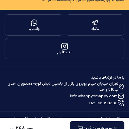
تلگرام
واتساپ
اینستاگرام
با ما در ارتباط باشید
تهران خیابان خیام روبروی بازار آل یاسین نبش کوچه محدویان احدی
پ510 واحد1
info@happyomappy.com
021-56098380
کلیه حقوق مادی و معنوی این سایت محفوظ و متعلق به این فروشگاه می باشد.
ساخته شده توسط
فروشگاه ساز سپهر
۲۴۸
٬
۰۰۰
افزودن به سبد خرید
تومان