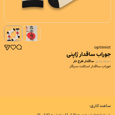
optimist
جوراب ساقدار ژاپنی
دسته بندی
:
ساقدار طرح دار
جوراب ساقدار اسکلت سیگار
ساعت کاری:
شنبه تا چهارشنبه صبح 10 الی17 پنجشنبه 10 الی 15