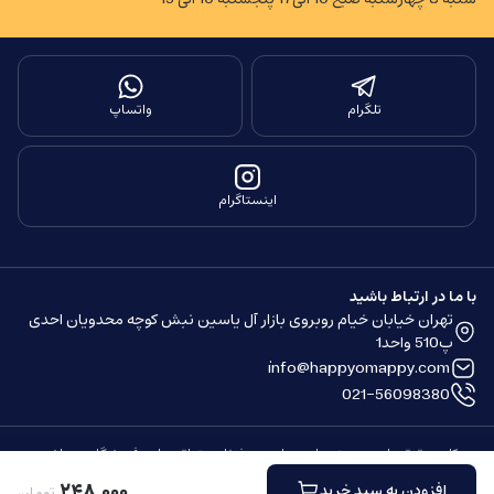
تلگرام
واتساپ
اینستاگرام
با ما در ارتباط باشید
تهران خیابان خیام روبروی بازار آل یاسین نبش کوچه محدویان احدی
پ510 واحد1
info@happyomappy.com
021-56098380
کلیه حقوق مادی و معنوی این سایت محفوظ و متعلق به این فروشگاه می باشد.
ساخته شده توسط
فروشگاه ساز سپهر
۲۴۸
٬
۰۰۰
افزودن به سبد خرید
تومان