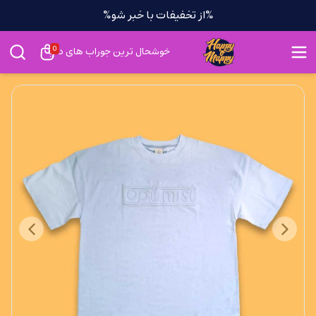
%از تخفیفات با خبر شو%
0
خوشحال ترین جوراب های دنیا