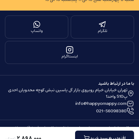
تلگرام
واتساپ
اینستاگرام
با ما در ارتباط باشید
تهران خیابان خیام روبروی بازار آل یاسین نبش کوچه محدویان احدی
پ510 واحد1
info@happyomappy.com
021-56098380
کلیه حقوق مادی و معنوی این سایت محفوظ و متعلق به این فروشگاه می باشد.
ساخته شده توسط
فروشگاه ساز سپهر
۲
٬
۸۹۸
٬
۰۰۰
افزودن به سبد خرید
تومان