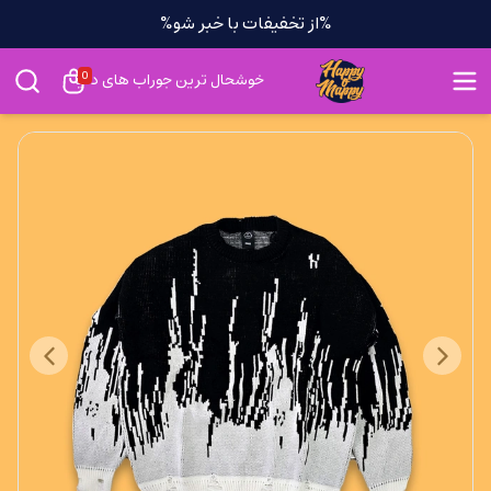
%از تخفیفات با خبر شو%
0
خوشحال ترین جوراب های دنیا