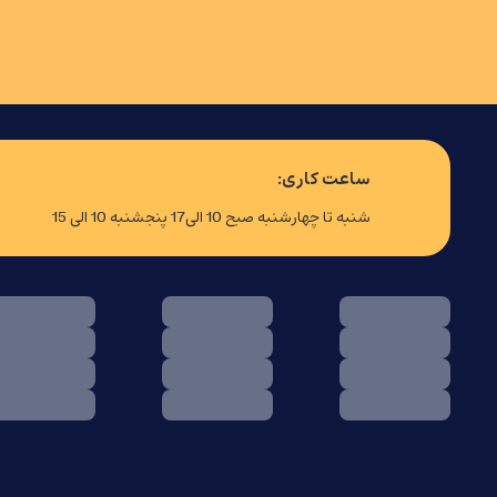
ساعت کاری:
شنبه تا چهارشنبه صبح 10 الی17 پنجشنبه 10 الی 15