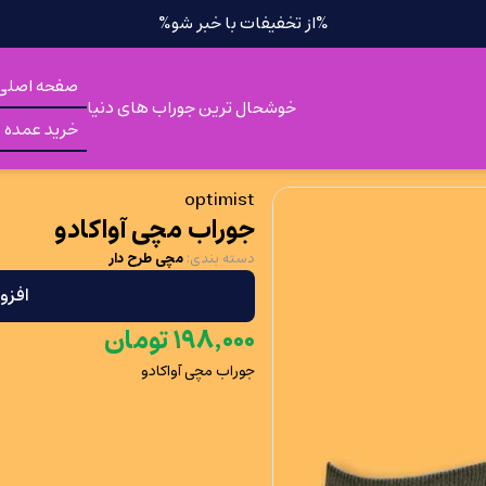
%از تخفیفات با خبر شو%
صفحه اصلی
خوشحال ترین جوراب های دنیا
خرید عمده
optimist
جوراب مچی آواکادو
دسته بندی
:
مچی طرح دار
افزو
۰۰۰
٬
۱۹۸
تومان
جوراب مچی آواکادو