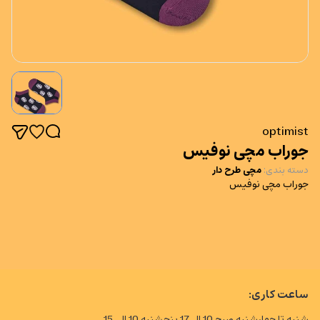
optimist
جوراب مچی نوفیس
دسته بندی
:
مچی طرح دار
جوراب مچی نوفیس
ساعت کاری:
شنبه تا چهارشنبه صبح 10 الی17 پنجشنبه 10 الی 15