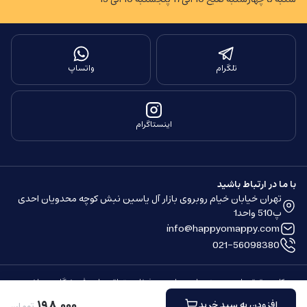
تلگرام
واتساپ
اینستاگرام
با ما در ارتباط باشید
تهران خیابان خیام روبروی بازار آل یاسین نبش کوچه محدویان احدی
پ510 واحد1
info@happyomappy.com
021-56098380
کلیه حقوق مادی و معنوی این سایت محفوظ و متعلق به این فروشگاه می باشد.
ساخته شده توسط
فروشگاه ساز سپهر
۱۹۸
٬
۰۰۰
افزودن به سبد خرید
تومان