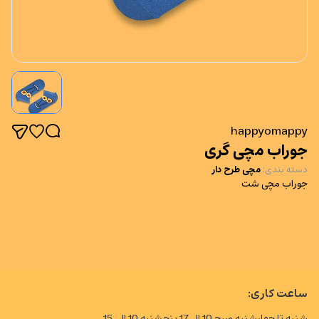
happyomappy
جوراب مچی گری
دسته بندی
:
مچی طرح دار
جوراب مچی شت
ساعت کاری:
شنبه تا چهارشنبه صبح 10 الی17 پنجشنبه 10 الی 15