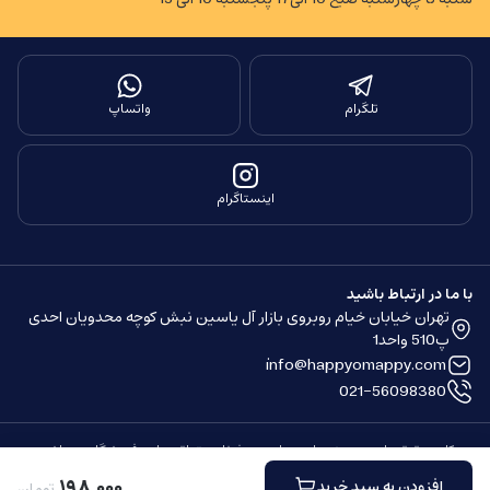
تلگرام
واتساپ
اینستاگرام
با ما در ارتباط باشید
تهران خیابان خیام روبروی بازار آل یاسین نبش کوچه محدویان احدی
پ510 واحد1
info@happyomappy.com
021-56098380
کلیه حقوق مادی و معنوی این سایت محفوظ و متعلق به این فروشگاه می باشد.
ساخته شده توسط
فروشگاه ساز سپهر
۱۹۸
٬
۰۰۰
افزودن به سبد خرید
تومان