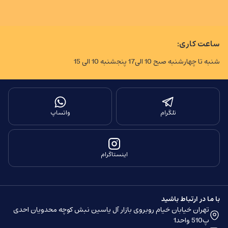
ساعت کاری:
شنبه تا چهارشنبه صبح 10 الی17 پنجشنبه 10 الی 15
تلگرام
واتساپ
اینستاگرام
با ما در ارتباط باشید
تهران خیابان خیام روبروی بازار آل یاسین نبش کوچه محدویان احدی
پ510 واحد1