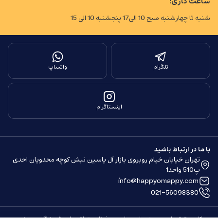
ساعت کاری:
شنبه تا چهارشنبه صبح 10 الی17 پنجشنبه 10 الی 15
تلگرام
واتساپ
اینستاگرام
با ما در ارتباط باشید
تهران خیابان خیام روبروی بازار آل یاسین نبش کوچه محدویان احدی
پ510 واحد1
info@happyomappy.com
021-56098380