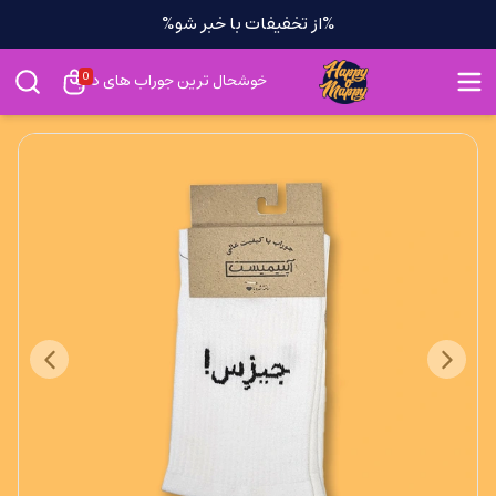
%از تخفیفات با خبر شو%
0
خوشحال ترین جوراب های دنیا