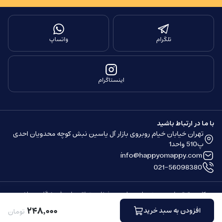
تلگرام
واتساپ
اینستاگرام
با ما در ارتباط باشید
تهران خیابان خیام روبروی بازار آل یاسین نبش کوچه محدویان احدی
پ510 واحد1
info@happyomappy.com
021-56098380
کلیه حقوق مادی و معنوی این سایت محفوظ و متعلق به این فروشگاه می باشد.
ساخته شده توسط
فروشگاه ساز سپهر
۲۴۸
٬
۰۰۰
افزودن به سبد خرید
تومان