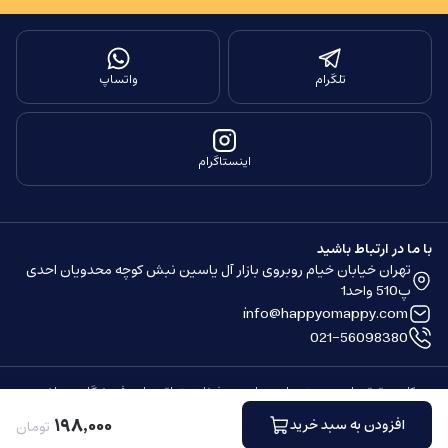
تلگرام
واتساپ
اینستاگرام
با ما در ارتباط باشید
تهران خیابان خیام روبروی بازار آل یاسین نبش کوچه محدویان احدی
پ510 واحد1
info@happyomappy.com
021-56098380
کلیه حقوق مادی و معنوی این سایت محفوظ و متعلق به این فروشگاه می باشد.
ساخته شده توسط
فروشگاه ساز سپهر
۱۹۸
٬
۰۰۰
افزودن به سبد خرید
تومان