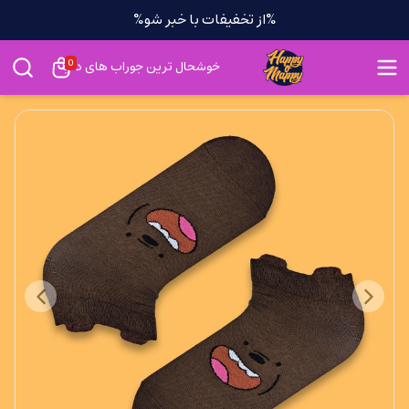
%از تخفیفات با خبر شو%
0
خوشحال ترین جوراب های دنیا