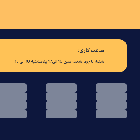
ساعت کاری:
شنبه تا چهارشنبه صبح 10 الی17 پنجشنبه 10 الی 15