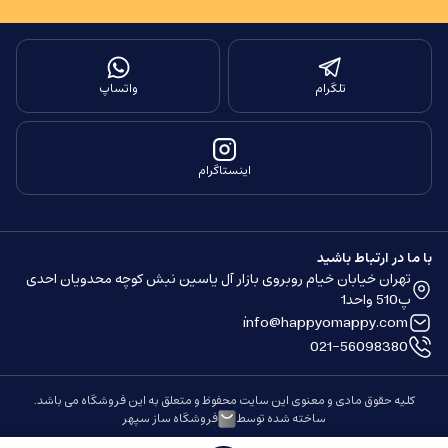
تلگرام
واتساپ
اینستاگرام
با ما در ارتباط باشید
تهران خیابان خیام روبروی بازار آل یاسین نبش کوچه محدویان احدی
پ510 واحد1
info@happyomappy.com
021-56098380
کلیه حقوق مادی و معنوی این سایت محفوظ و متعلق به این فروشگاه می باشد.
ساخته شده توسط
فروشگاه ساز سپهر