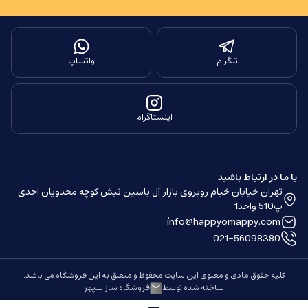
تلگرام
واتساپ
اینستاگرام
با ما در ارتباط باشید
تهران خیابان خیام روبروی بازار آل یاسین نبش کوچه محدویان احدی
پ510 واحد1
info@happyomappy.com
021-56098380
کلیه حقوق مادی و معنوی این سایت محفوظ و متعلق به این فروشگاه می باشد.
ساخته شده توسط
فروشگاه ساز سپهر