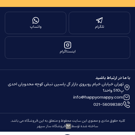
تلگرام
واتساپ
اینستاگرام
با ما در ارتباط باشید
تهران خیابان خیام روبروی بازار آل یاسین نبش کوچه محدویان احدی
پ510 واحد1
info@happyomappy.com
021-56098380
کلیه حقوق مادی و معنوی این سایت محفوظ و متعلق به این فروشگاه می باشد.
ساخته شده توسط
فروشگاه ساز سپهر