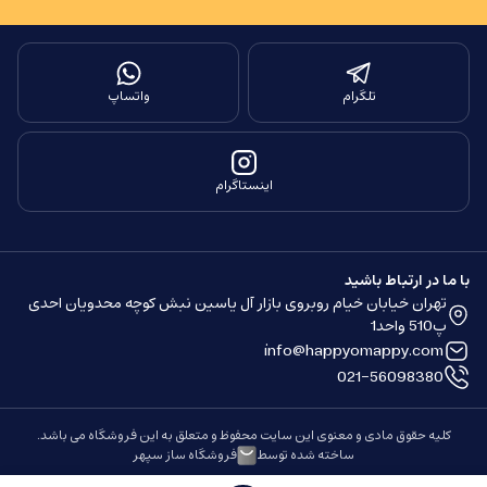
تلگرام
واتساپ
اینستاگرام
با ما در ارتباط باشید
تهران خیابان خیام روبروی بازار آل یاسین نبش کوچه محدویان احدی
پ510 واحد1
info@happyomappy.com
021-56098380
کلیه حقوق مادی و معنوی این سایت محفوظ و متعلق به این فروشگاه می باشد.
ساخته شده توسط
فروشگاه ساز سپهر