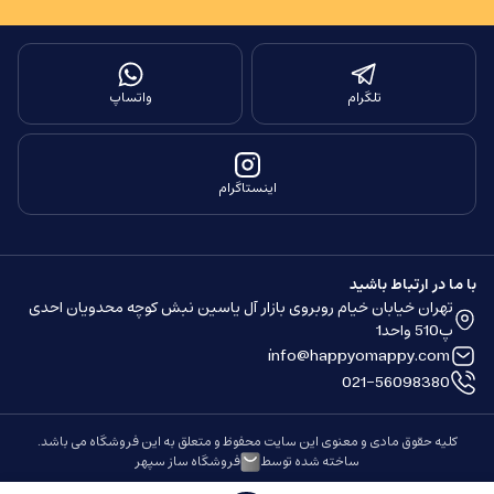
تلگرام
واتساپ
اینستاگرام
با ما در ارتباط باشید
تهران خیابان خیام روبروی بازار آل یاسین نبش کوچه محدویان احدی
پ510 واحد1
info@happyomappy.com
021-56098380
کلیه حقوق مادی و معنوی این سایت محفوظ و متعلق به این فروشگاه می باشد.
ساخته شده توسط
فروشگاه ساز سپهر