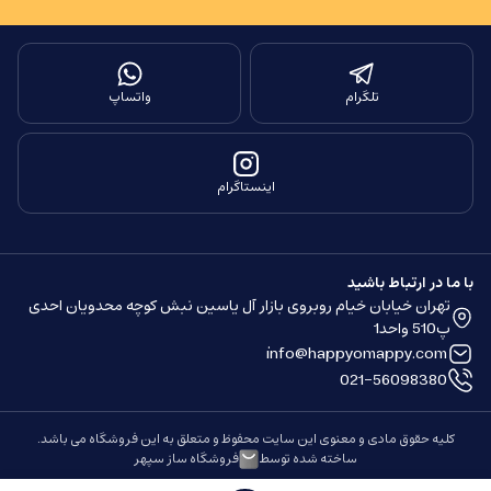
تلگرام
واتساپ
اینستاگرام
با ما در ارتباط باشید
تهران خیابان خیام روبروی بازار آل یاسین نبش کوچه محدویان احدی
پ510 واحد1
info@happyomappy.com
021-56098380
کلیه حقوق مادی و معنوی این سایت محفوظ و متعلق به این فروشگاه می باشد.
ساخته شده توسط
فروشگاه ساز سپهر