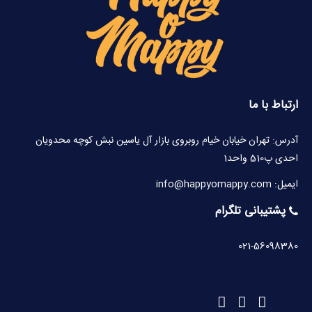
ارتباط با ما
آدرس: تهران خیابان خیام روبروی بازار آل یاسین نبش کوچه محدویان
احدی پ510 واحد1
ایمیل: info@happyomappy.com
پشتیبانی تلگرام
021-56098380