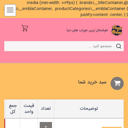
@media (min-width: 1024px) { .brands1__titleContainer,
.brands1__emblaContainer, .productCategories1__emblaContainer {
justify-content: center; } }
خوشحال ترین جوراب های دنیا
سبد خريد شما
قیمت
جمع
توضیحات
تعداد
واحد
کل