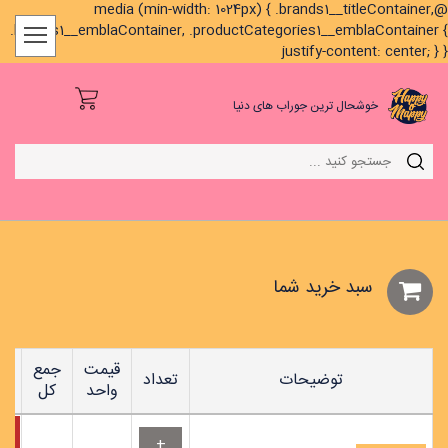
@media (min-width: 1024px) { .brands1__titleContainer,
.brands1__emblaContainer, .productCategories1__emblaContainer {
justify-content: center; } }
خوشحال ترین جوراب های دنیا
سبد خريد شما
قیمت
جمع
توضیحات
تعداد
واحد
کل