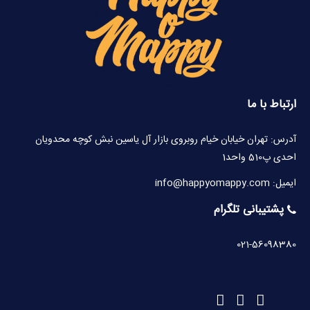
ارتباط با ما
آدرس: تهران خیابان خیام روبروی بازار آل یاسین نبش کوچه محدویان
احدی پ510 واحد1
ایمیل: info@happyomappy.com
پشتیبانی تلگرام
021-56098380