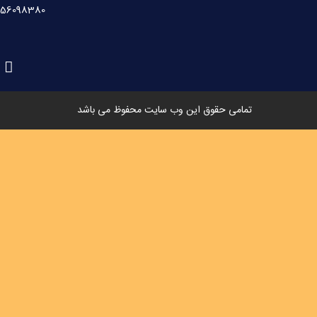
-56098380
تمامی حقوق این وب سایت محفوظ می باشد