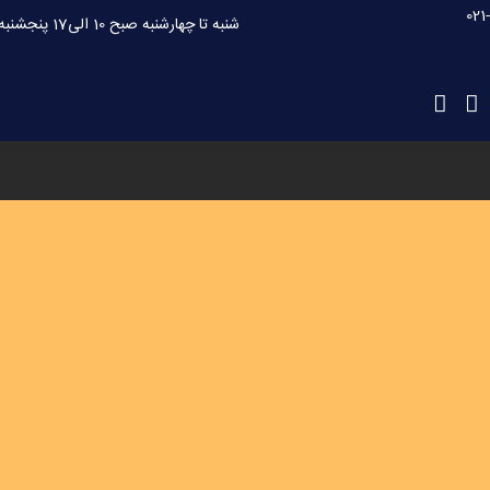
021
شنبه تا چهارشنبه صبح 10 الی17 پنجشنبه 10 الی 15