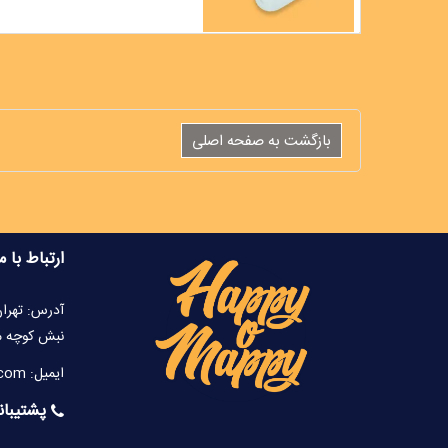
ارتباط با م
آدرس: تهران
نبش کوچه محدو
ایمیل: info@happyomappy.com
پشتیبانی