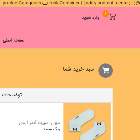
@media (min-width: 1024px) { .brands1__titleContainer, .brands1__emblaContainer, .productCategories1__emblaContainer { justify-content: center; } }
1
وارد شوید
صفحه اصلی
سبد خريد شما
توضیحات
مچی اسپرت آندر آرمور
رنگ
سفید