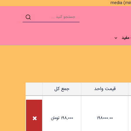
مفید
قیمت واحد
جمع کل
198000.00
198,000
تومان