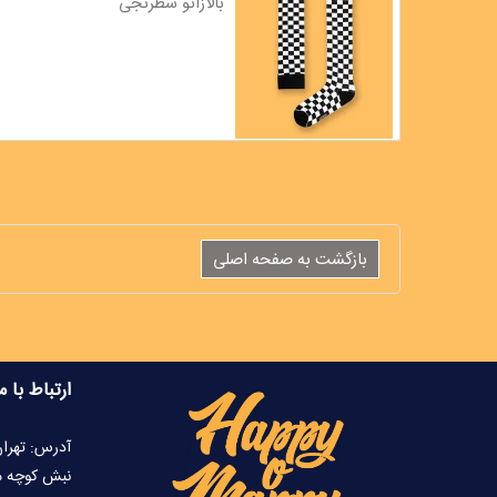
بالازانو شطرنجی
ارتباط با م
آدرس: تهران
نبش کوچه محدو