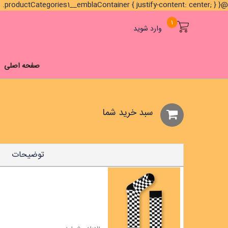
@media (min-width: 1024px) { .brands1__titleContainer, .brands1__emblaContainer, .productCategories1__emblaContainer { justify-content: center; } }
1
وارد شوید
صفحه اصلی
سبد خريد شما
توضیحات