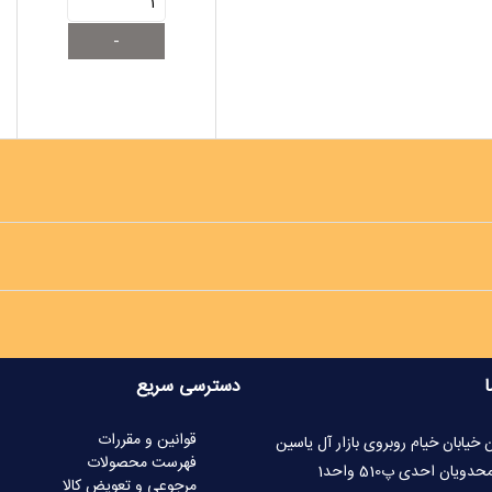
ا
دسترسی سریع
قوانین و مقررات
 خیابان خیام روبروی بازار آل یاسین
فهرست محصولات
یان احدی پ510 واحد1
مرجوعی و تعویض کالا