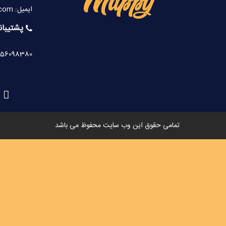
ایمیل: info@happyomappy.com
پشتیبانی
-56098380
تمامی حقوق این وب سایت محفوظ می باشد