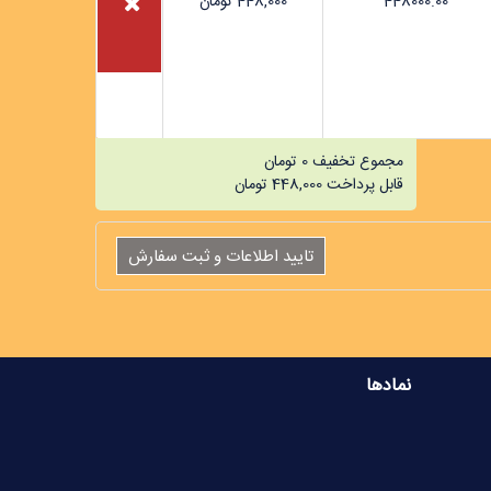
448000.00
448,000
تومان
مجموع تخفیف
0
تومان
قابل پرداخت
448,000
تومان
نمادها