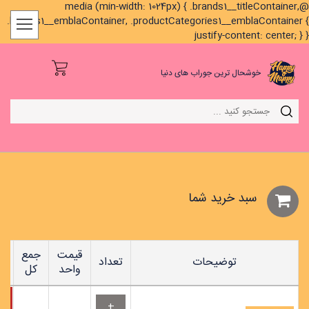
@media (min-width: 1024px) { .brands1__titleContainer,
.brands1__emblaContainer, .productCategories1__emblaContainer {
justify-content: center; } }
خوشحال ترین جوراب های دنیا
سبد خريد شما
قیمت
جمع
توضیحات
تعداد
واحد
کل