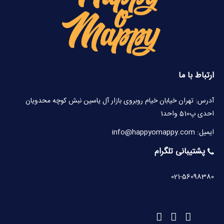
ارتباط با ما
آدرس: تهران خیابان خیام روبروی بازار آل یاسین نبش کوچه محدویان
احدی پ510 واحد1
ایمیل: info@happyomappy.com
پشتیبانی تلگرام
021-56098380