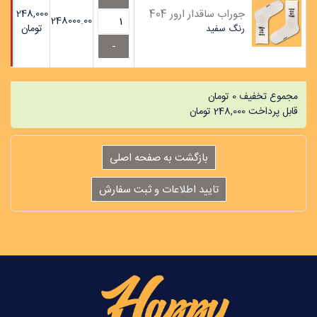
جوراب ساقدار ارور 404
248,000
248000.00
تومان
رنگ
سفید
مجموع تخفیف
0
تومان
قابل پرداخت
248,000
تومان