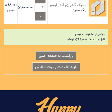
اتلتیک گلدوزی آندر آرمور
598,000
598000.00
تومان
رنگ
سفید
مجموع تخفیف
0
تومان
قابل پرداخت
598,000
تومان