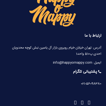
ارتباط با ما
آدرس: تهران خیابان خیام روبروی بازار آل یاسین نبش کوچه محدویان
احدی پ510 واحد1
ایمیل: info@happyomappy.com
پشتیبانی تلگرام
021-56098380