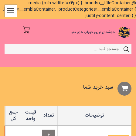
@media (min-width: 1024px) { .brands1__titleContainer,
.brands1__emblaContainer, .productCategories1__emblaContainer {
justify-content: center; } }
خوشحال ترین جوراب های دنیا
سبد خريد شما
قیمت
جمع
توضیحات
تعداد
واحد
کل