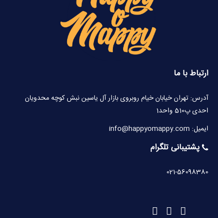
ارتباط با ما
آدرس: تهران خیابان خیام روبروی بازار آل یاسین نبش کوچه محدویان
احدی پ510 واحد1
ایمیل: info@happyomappy.com
پشتیبانی تلگرام
021-56098380