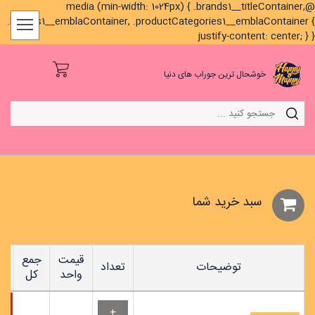
@media (min-width: 1024px) { .brands1__titleContainer,
.brands1__emblaContainer, .productCategories1__emblaContainer {
justify-content: center; } }
خوشحال ترین جوراب های دنیا
سبد خريد شما
قیمت
جمع
توضیحات
تعداد
واحد
کل