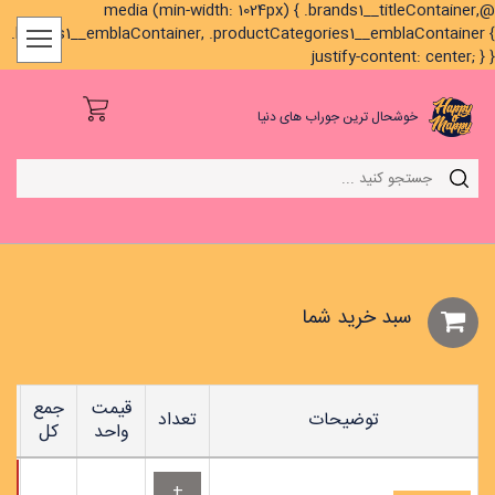
@media (min-width: 1024px) { .brands1__titleContainer,
.brands1__emblaContainer, .productCategories1__emblaContainer {
justify-content: center; } }
خوشحال ترین جوراب های دنیا
سبد خريد شما
قیمت
جمع
توضیحات
تعداد
واحد
کل