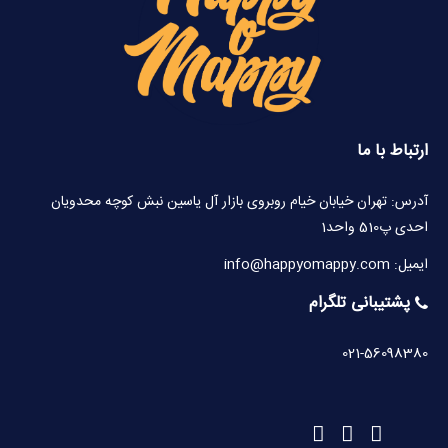
ارتباط با ما
آدرس: تهران خیابان خیام روبروی بازار آل یاسین نبش کوچه محدویان
احدی پ510 واحد1
ایمیل: info@happyomappy.com
پشتیبانی تلگرام
021-56098380