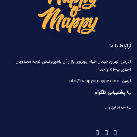
ارتباط با ما
آدرس: تهران خیابان خیام روبروی بازار آل یاسین نبش کوچه محدویان
احدی پ510 واحد1
ایمیل: info@happyomappy.com
پشتیبانی تلگرام
021-56098380