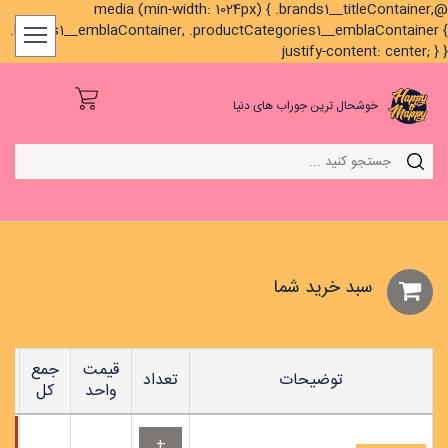
@media (min-width: 1024px) { .brands1__titleContainer,
.brands1__emblaContainer, .productCategories1__emblaContainer {
justify-content: center; } }
خوشحال ترین جوراب های دنیا
سبد خريد شما
قیمت
جمع
توضیحات
تعداد
واحد
کل