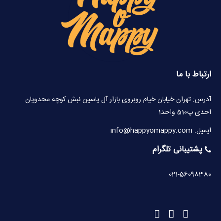
ارتباط با ما
آدرس: تهران خیابان خیام روبروی بازار آل یاسین نبش کوچه محدویان
احدی پ510 واحد1
ایمیل: info@happyomappy.com
پشتیبانی تلگرام
021-56098380