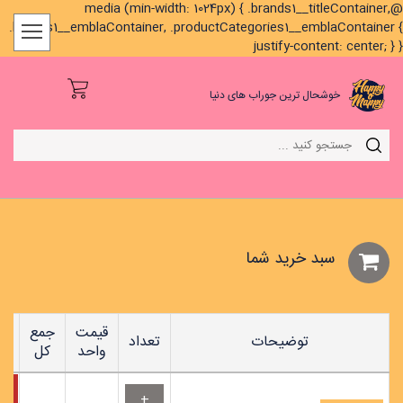
@media (min-width: 1024px) { .brands1__titleContainer,
.brands1__emblaContainer, .productCategories1__emblaContainer {
justify-content: center; } }
خوشحال ترین جوراب های دنیا
سبد خريد شما
قیمت
جمع
توضیحات
تعداد
واحد
کل