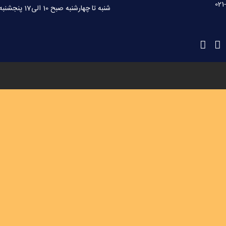
021
شنبه تا چهارشنبه صبح 10 الی17 پنجشنبه 10 الی 15