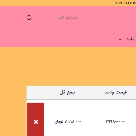
مفید
قیمت واحد
جمع کل
2998000.00
2,998,000
تومان