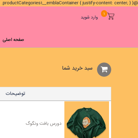
@media (min-width: 1024px) { .brands1__titleContainer, .brands1__emblaContainer, .productCategories1__emblaContainer { justify-content: center; } }
1
وارد شوید
صفحه اصلی
سبد خريد شما
توضیحات
دورس بافت ونگوگ