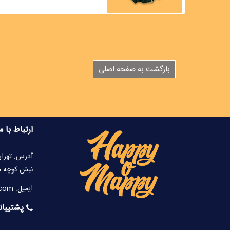
ارتباط با م
آدرس: تهران
نبش کوچه محدو
ایمیل: info@happyomappy.com
پشتیبانی